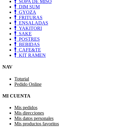
SOPA DE MISO
DIM SUM
GYOZA
FRITURAS
ENSALADAS
YAKITORI
SAKE
POSTRES
BEBIDAS
CAFE&TE
KIT RAMEN
NAV
Toturial
Pedido Online
MI CUENTA
Mis pedidos
Mis direcciones
Mis datos personales
Mis productos favoritos