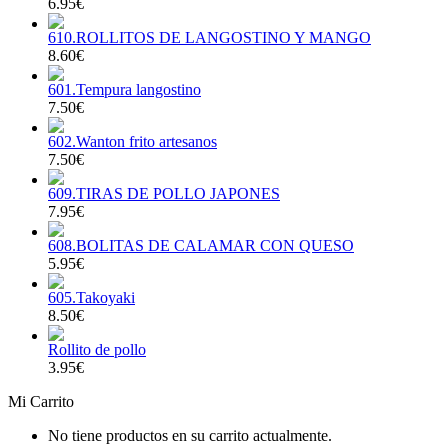
6.95€
610.ROLLITOS DE LANGOSTINO Y MANGO
8.60€
601.Tempura langostino
7.50€
602.Wanton frito artesanos
7.50€
609.TIRAS DE POLLO JAPONES
7.95€
608.BOLITAS DE CALAMAR CON QUESO
5.95€
605.Takoyaki
8.50€
Rollito de pollo
3.95€
Mi Carrito
No tiene productos en su carrito actualmente.