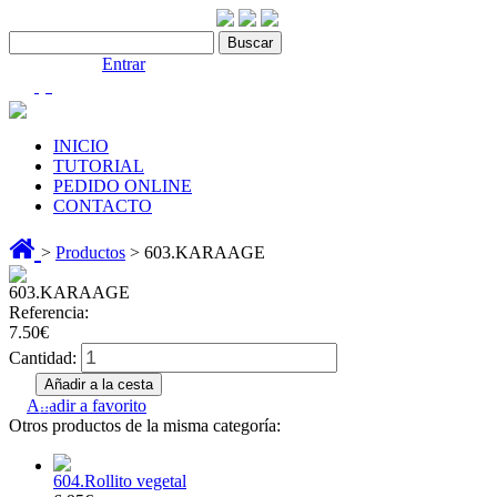
Contáctenos:910 466 975
Bienvenido |
Entrar
(0)
INICIO
TUTORIAL
PEDIDO ONLINE
CONTACTO
>
Productos
> 603.KARAAGE
603.KARAAGE
Referencia:
7.50€
Cantidad:
Añadir a favorito
Otros productos de la misma categoría:
604.Rollito vegetal