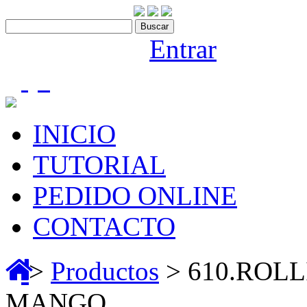
Contáctenos:910 466 975
Bienvenido |
Entrar
(0)
INICIO
TUTORIAL
PEDIDO ONLINE
CONTACTO
>
Productos
> 610.ROL
MANGO