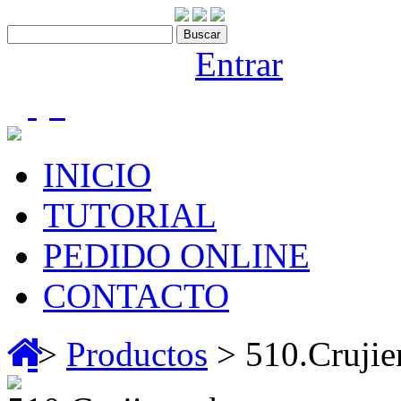
Contáctenos:910 466 975
Bienvenido |
Entrar
(0)
INICIO
TUTORIAL
PEDIDO ONLINE
CONTACTO
>
Productos
> 510.Crujie