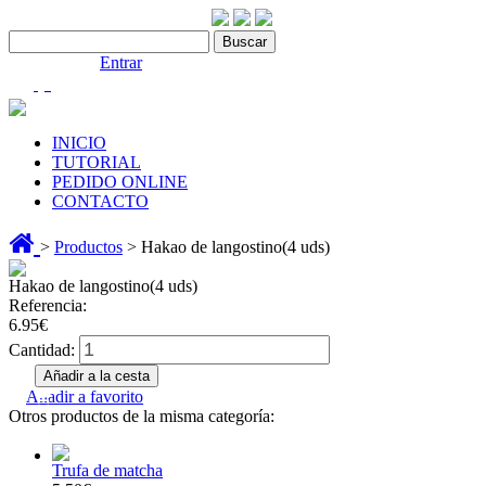
Contáctenos:910 466 975
Bienvenido |
Entrar
(0)
INICIO
TUTORIAL
PEDIDO ONLINE
CONTACTO
>
Productos
> Hakao de langostino(4 uds)
Hakao de langostino(4 uds)
Referencia:
6.95€
Cantidad:
Añadir a favorito
Otros productos de la misma categoría:
Trufa de matcha