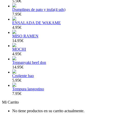
5.50€
Dumplings de pato y trufa(4 uds)
7.95€
ENSALADA DE WAKAME
4.95€
MISO RAMEN
14.95€
MOCHI
4.95€
Teppanyaki beef don
14.95€
Crujiente bao
5.95€
Tempura langostino
7.95€
Mi Carrito
No tiene productos en su carrito actualmente.