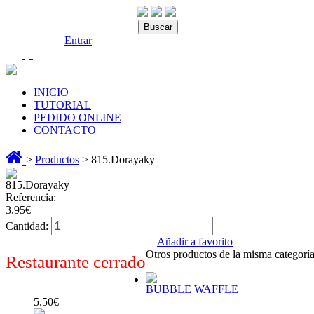
Contáctenos:910 466 975
Bienvenido |
Entrar
(0)
INICIO
TUTORIAL
PEDIDO ONLINE
CONTACTO
>
Productos
> 815.Dorayaky
815.Dorayaky
Referencia:
3.95€
Cantidad:
Añadir a favorito
Otros productos de la misma categoría
Restaurante cerrado
BUBBLE WAFFLE
5.50€