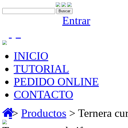
Contáctenos:910 466 975
Bienvenido |
Entrar
(0)
INICIO
TUTORIAL
PEDIDO ONLINE
CONTACTO
>
Productos
> Ternera cur