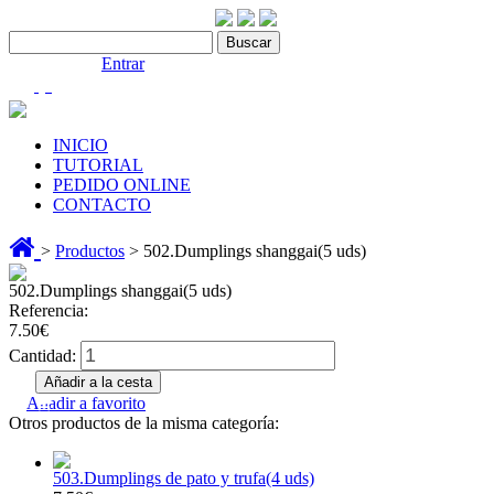
Contáctenos:910 466 975
Bienvenido |
Entrar
(0)
INICIO
TUTORIAL
PEDIDO ONLINE
CONTACTO
>
Productos
> 502.Dumplings shanggai(5 uds)
502.Dumplings shanggai(5 uds)
Referencia:
7.50€
Cantidad:
Añadir a favorito
Otros productos de la misma categoría:
503.Dumplings de pato y trufa(4 uds)