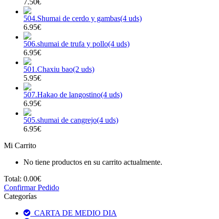
7.50€
504.Shumai de cerdo y gambas(4 uds)
6.95€
506.shumai de trufa y pollo(4 uds)
6.95€
501.Chaxiu bao(2 uds)
5.95€
507.Hakao de langostino(4 uds)
6.95€
505.shumai de cangrejo(4 uds)
6.95€
Mi Carrito
No tiene productos en su carrito actualmente.
Total:
0.00€
Confirmar Pedido
Categorías
CARTA DE MEDIO DIA