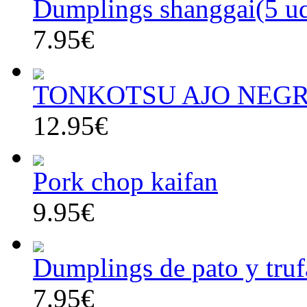
Dumplings shanggai(5 u
7.95€
TONKOTSU AJO NEG
12.95€
Pork chop kaifan
9.95€
Dumplings de pato y truf
7.95€